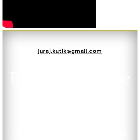
juraj.kutik@gmail.com
Rezervujte ešte
dnes
Ponúkame Vám kvalitné
ubytovanie za veľmi prijateľné