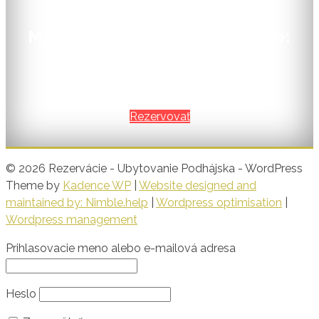
ceny.
Máte otázky? Radi poradíme:
+421 905408494, +421
915815807
Rezervovať
© 2026 Rezervácie - Ubytovanie Podhájska - WordPress
Theme by
Kadence WP
|
Website designed and
maintained by: Nimble.help
|
Wordpress optimisation
|
Wordpress management
Prihlasovacie meno alebo e-mailová adresa
Heslo