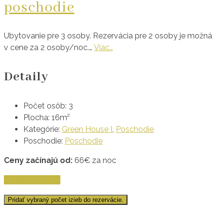
poschodie
Ubytovanie pre 3 osoby. Rezervácia pre 2 osoby je možná
v cene za 2 osoby/noc.…
Viac…
Detaily
Počet osôb:
3
Plocha:
16m²
Kategórie:
Green House I
,
Poschodie
Poschodie:
Poschodie
Ceny začínajú od:
66
€
za noc
Zobraziť detaily
Pridať vybraný počet izieb do rezervácie.