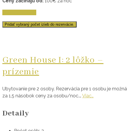
Ceny začínajú od:
100
€
za noc
Zobraziť detaily
Pridať vybraný počet izieb do rezervácie.
Green House I: 2 lôžko –
prízemie
Ubytovanie pre 2 osoby. Rezervácia pre 1 osobu je možná
za 1,5 násobok ceny za osobu/noc.…
Viac…
Detaily
Počet osôb:
2