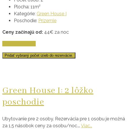
Plocha:
11m²
Kategórie:
Green House I
Poschodie:
Prízemie
Ceny začínajú od:
44
€
za noc
Zobraziť detaily
Pridať vybraný počet izieb do rezervácie.
Green House I: 2 lôžko
poschodie
Ubytovanie pre 2 osoby. Rezervácia pre 1 osobu je možná
za 1,5 násobok ceny za osobu/noc.…
Viac…