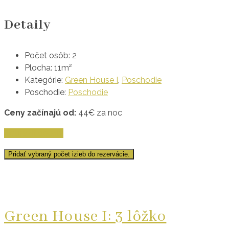
Detaily
Počet osôb:
2
Plocha:
11m²
Kategórie:
Green House I
,
Poschodie
Poschodie:
Poschodie
Ceny začínajú od:
44
€
za noc
Zobraziť detaily
Pridať vybraný počet izieb do rezervácie.
Green House I: 3 lôžko